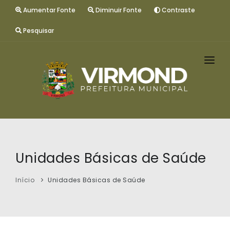
Aumentar Fonte
Diminuir Fonte
Contraste
Pesquisar
INÍCIO
GESTÃO
MUNICÍPIO
SERVIÇOS
Unidades Básicas de Saúde
CONTATO
Início
Unidades Básicas de Saúde